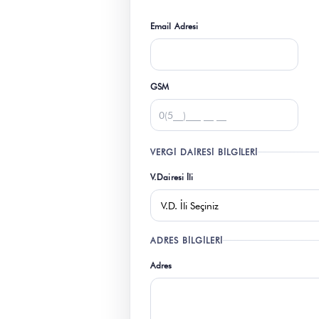
Email Adresi
GSM
VERGI DAIRESI BILGILERI
V.Dairesi İli
ADRES BILGILERI
Adres