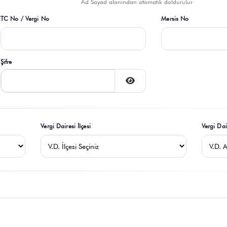
Ad Soyad alanından otomatik doldurulur
TC No / Vergi No
Mersis No
Şifre
Vergi Dairesi İlçesi
Vergi Dai