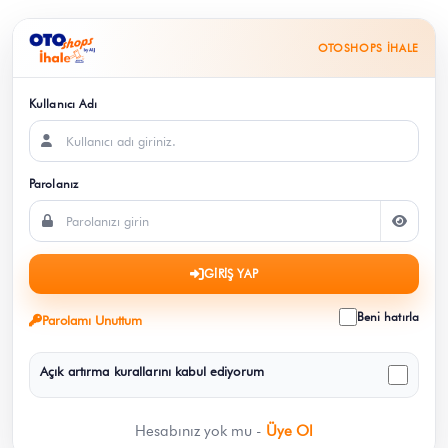
OTOSHOPS İHALE
Kullanıcı Adı
Parolanız
GİRİŞ YAP
Beni hatırla
Parolamı Unuttum
Açık artırma kurallarını
kabul ediyorum
Hesabınız yok mu -
Üye Ol